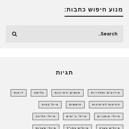
מנוע חיפוש כתבות:
תגיות
אירועים ותחרויות
אנשים וראיונות
גלישה
דיעות
הודעות לעיתונות
חופשות
טיול בטוח
טיולי אופניים
טיולי ג'יפים
טיולי הליכה
טיולים בארץ
טיולים בחו"ל
טיולי מערות