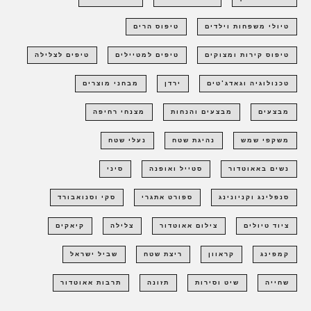
טיולי משפחות וילדים
טיפוס הרים
טיפוס קירות ומצוקים
טיפים למטיילים
טיפים לצלילה
טכנולוגיה וגאדג'טים
ירדן
מבחני מוצרים
מבצעים
מבצעים והנחות
מצנחי רחיפה
משקפי שמש
נהיגת שטח
נעלי שטח
נשים באאוטדור
סטייל ואופנה
סיני
סנפלינג וקניונינג
ספורט אתגרי
סקי וסנואבורד
ציוד טיולים
צילום אאוטדור
צלילה
קיאקים
קמפינג
קראוון
ריצת שטח
שביל ישראל
שחייה
שיט וסירות
תזונה
תרבות אאוטדור