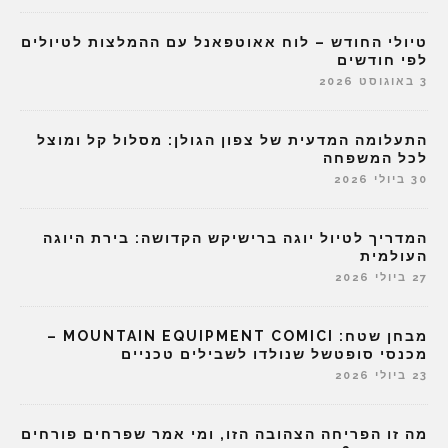
טיולי החודש – לוח אאוטפאנל עם ההמלצות לטיולים
לפי חודשים
3 באוגוסט 2026
התעלומה המדעית של צפון הגולן: מסלול קל ומוצל
לכל המשפחה
30 ביולי 2026
המדריך לטיול יוגה ברישיקש הקדושה: בירת היוגה
העולמית
27 ביולי 2026
מבחן שטח: MOUNTAIN EQUIPMENT COMICI –
מכנסי סופטשל שנולדו לשבילים טכניים
23 ביולי 2026
מה זו הפריחה הצהובה הזו, ומי אמר שפרחים פורחים