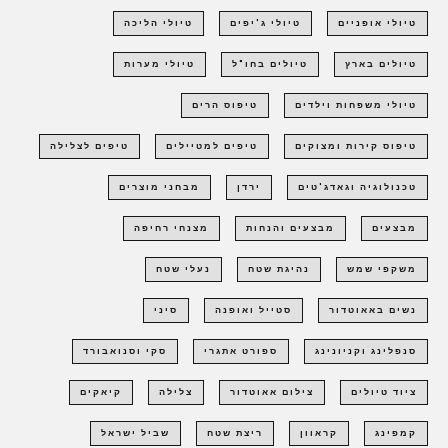
טיולי אופניים
טיולי ג'יפים
טיולי הליכה
טיולים בארץ
טיולים בחו"ל
טיולי מערות
טיולי משפחות וילדים
טיפוס הרים
טיפוס קירות ומצוקים
טיפים למטיילים
טיפים לצלילה
טכנולוגיה וגאדג'טים
ירדן
מבחני מוצרים
מבצעים
מבצעים והנחות
מצנחי רחיפה
משקפי שמש
נהיגת שטח
נעלי שטח
נשים באאוטדור
סטייל ואופנה
סיני
סנפלינג וקניונינג
ספורט אתגרי
סקי וסנואבורד
ציוד טיולים
צילום אאוטדור
צלילה
קיאקים
קמפינג
קראוון
ריצת שטח
שביל ישראל