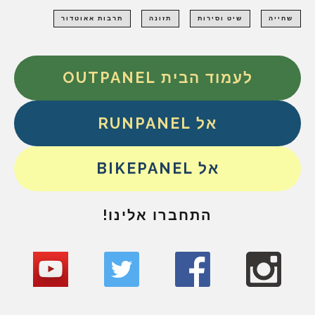
שחייה
שיט וסירות
תזונה
תרבות אאוטדור
לעמוד הבית OUTPANEL
אל RUNPANEL
אל BIKEPANEL
התחברו אלינו!