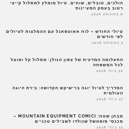
הולכים, טובלים, שוחים. טיול מומלץ למסלול קייצי
רטוב בעמק המעיינות
6 באוגוסט 2026
טיולי החודש – לוח אאוטפאנל עם ההמלצות לטיולים
לפי חודשים
3 באוגוסט 2026
התעלומה המדעית של צפון הגולן: מסלול קל ומוצל
לכל המשפחה
30 ביולי 2026
המדריך לטיול יוגה ברישיקש הקדושה: בירת היוגה
העולמית
27 ביולי 2026
מבחן שטח: MOUNTAIN EQUIPMENT COMICI –
מכנסי סופטשל שנולדו לשבילים טכניים
23 ביולי 2026