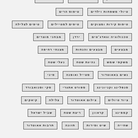
טיולי משפחות וילדים
טיפוס הרים
טיפוס קירות ומצוקים
טיפים למטיילים
טיפים לצלילה
טכנולוגיה וגאדג'טים
ירדן
מבחני מוצרים
מבצעים
מבצעים והנחות
מצנחי רחיפה
משקפי שמש
נהיגת שטח
נעלי שטח
נשים באאוטדור
סטייל ואופנה
סיני
סנפלינג וקניונינג
ספורט אתגרי
סקי וסנואבורד
ציוד טיולים
צילום אאוטדור
צלילה
קיאקים
קמפינג
קראוון
ריצת שטח
שביל ישראל
שחייה
שיט וסירות
תזונה
תרבות אאוטדור