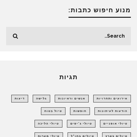
מנוע חיפוש כתבות:
תגיות
אירועים ותחרויות
אנשים וראיונות
גלישה
דיעות
הודעות לעיתונות
חופשות
טיול בטוח
טיולי אופניים
טיולי ג'יפים
טיולי הליכה
טיולים בארץ
טיולים בחו"ל
טיולי מערות