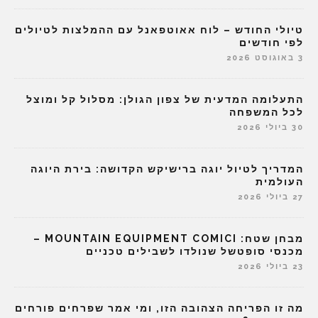
טיולי החודש – לוח אאוטפאנל עם ההמלצות לטיולים
לפי חודשים
3 באוגוסט 2026
התעלומה המדעית של צפון הגולן: מסלול קל ומוצל
לכל המשפחה
30 ביולי 2026
המדריך לטיול יוגה ברישיקש הקדושה: בירת היוגה
העולמית
27 ביולי 2026
מבחן שטח: MOUNTAIN EQUIPMENT COMICI –
מכנסי סופטשל שנולדו לשבילים טכניים
23 ביולי 2026
מה זו הפריחה הצהובה הזו, ומי אמר שפרחים פורחים