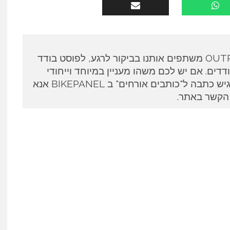
כותבים אורחים ב OUTPANEL משתפים אותנו בביקור לרגע, לפוסט בודד
דים. אם יש לכם משהו מעניין במיוחד וייחודי
לספר ואתם מעוניינים להגיש כתבה ל"כותבים אורחים" ב BIKEPANEL אנא
 הקשר באתר.