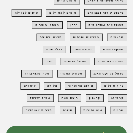
טיולי משפחות וילדים
טיפוס הרים
טיפוס קירות ומצוקים
טיפים למטיילים
טיפים לצלילה
טכנולוגיה וגאדג'טים
ירדן
מבחני מוצרים
מבצעים
מבצעים והנחות
מצנחי רחיפה
משקפי שמש
נהיגת שטח
נעלי שטח
נשים באאוטדור
סטייל ואופנה
סיני
סנפלינג וקניונינג
ספורט אתגרי
סקי וסנואבורד
ציוד טיולים
צילום אאוטדור
צלילה
קיאקים
קמפינג
קראוון
ריצת שטח
שביל ישראל
שחייה
שיט וסירות
תזונה
תרבות אאוטדור