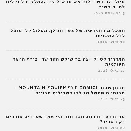
טיולי החודש – לוח אאוטפאנל עם ההמלצות לטיולים
לפי חודשים
3 באוגוסט 2026
התעלומה המדעית של צפון הגולן: מסלול קל ומוצל
לכל המשפחה
30 ביולי 2026
המדריך לטיול יוגה ברישיקש הקדושה: בירת היוגה
העולמית
27 ביולי 2026
מבחן שטח: MOUNTAIN EQUIPMENT COMICI –
מכנסי סופטשל שנולדו לשבילים טכניים
23 ביולי 2026
מה זו הפריחה הצהובה הזו, ומי אמר שפרחים פורחים
רק באביב?
20 ביולי 2026