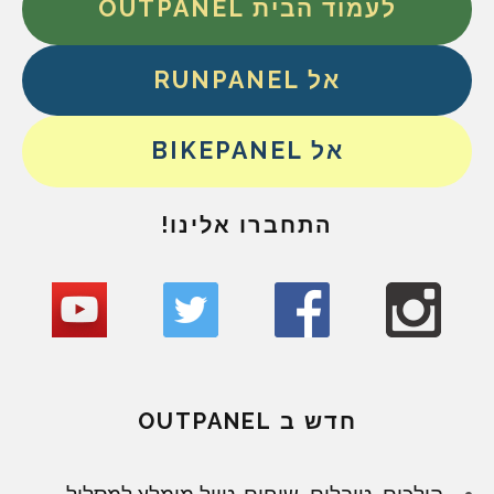
לעמוד הבית OUTPANEL
אל RUNPANEL
אל BIKEPANEL
התחברו אלינו!
חדש ב OUTPANEL
הולכים, טובלים, שוחים. טיול מומלץ למסלול