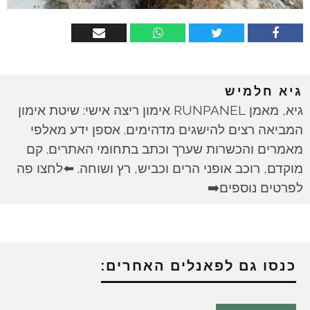
גיא חלמיש
גיא, מאמן RUNPANEL אימון ריצה אישי: שיטת אימון
המביאה רצים להישגים מדהימים. אספן ידע מאלפי
מאמרים והכשרות שערך וכתב בתחומי האתרים. קם
מוקדם, רוכב אופני הרים וכביש, רץ ושוחה. ⬅️לחצו פה
לפרטים נוספים➡️
כנסו גם לפאנלים האחרים: