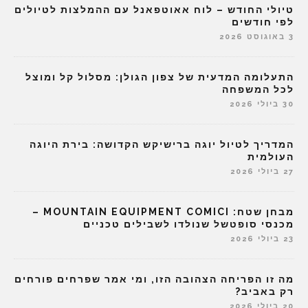
טיולי החודש – לוח אאוטפאנל עם ההמלצות לטיולים
לפי חודשים
3 באוגוסט 2026
התעלומה המדעית של צפון הגולן: מסלול קל ומוצל
לכל המשפחה
30 ביולי 2026
המדריך לטיול יוגה ברישיקש הקדושה: בירת היוגה
העולמית
27 ביולי 2026
מבחן שטח: MOUNTAIN EQUIPMENT COMICI –
מכנסי סופטשל שנולדו לשבילים טכניים
23 ביולי 2026
מה זו הפריחה הצהובה הזו, ומי אמר שפרחים פורחים
רק באביב?
20 ביולי 2026