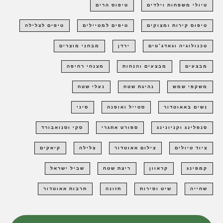
טיולי משפחות וילדים
טיפוס הרים
טיפוס קירות ומצוקים
טיפים למטיילים
טיפים לצלילה
טכנולוגיה וגאדג'טים
ירדן
מבחני מוצרים
מבצעים
מבצעים והנחות
מצנחי רחיפה
משקפי שמש
נהיגת שטח
נעלי שטח
נשים באאוטדור
סטייל ואופנה
סיני
סנפלינג וקניונינג
ספורט אתגרי
סקי וסנואבורד
ציוד טיולים
צילום אאוטדור
צלילה
קיאקים
קמפינג
קראוון
ריצת שטח
שביל ישראל
שחייה
שיט וסירות
תזונה
תרבות אאוטדור