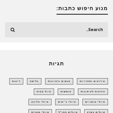
מנוע חיפוש כתבות:
תגיות
אירועים ותחרויות
אנשים וראיונות
גלישה
דיעות
הודעות לעיתונות
חופשות
טיול בטוח
טיולי אופניים
טיולי ג'יפים
טיולי הליכה
טיולים בארץ
טיולים בחו"ל
טיולי מערות