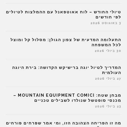
טיולי החודש – לוח אאוטפאנל עם ההמלצות לטיולים
לפי חודשים
3 באוגוסט 2026
התעלומה המדעית של צפון הגולן: מסלול קל ומוצל
לכל המשפחה
30 ביולי 2026
המדריך לטיול יוגה ברישיקש הקדושה: בירת היוגה
העולמית
27 ביולי 2026
מבחן שטח: MOUNTAIN EQUIPMENT COMICI –
מכנסי סופטשל שנולדו לשבילים טכניים
23 ביולי 2026
מה זו הפריחה הצהובה הזו, ומי אמר שפרחים פורחים