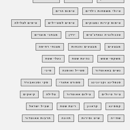
טיולי משפחות וילדים
טיפוס הרים
טיפוס קירות ומצוקים
טיפים למטיילים
טיפים לצלילה
טכנולוגיה וגאדג'טים
ירדן
מבחני מוצרים
מבצעים
מבצעים והנחות
מצנחי רחיפה
משקפי שמש
נהיגת שטח
נעלי שטח
נשים באאוטדור
סטייל ואופנה
סיני
סנפלינג וקניונינג
ספורט אתגרי
סקי וסנואבורד
ציוד טיולים
צילום אאוטדור
צלילה
קיאקים
קמפינג
קראוון
ריצת שטח
שביל ישראל
שחייה
שיט וסירות
תזונה
תרבות אאוטדור