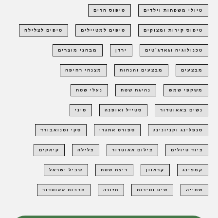
טיולי משפחות וילדים
טיפוס הרים
טיפוס קירות ומצוקים
טיפים למטיילים
טיפים לצלילה
טכנולוגיה וגאדג'טים
ירדן
מבחני מוצרים
מבצעים
מבצעים והנחות
מצנחי רחיפה
משקפי שמש
נהיגת שטח
נעלי שטח
נשים באאוטדור
סטייל ואופנה
סיני
סנפלינג וקניונינג
ספורט אתגרי
סקי וסנואבורד
ציוד טיולים
צילום אאוטדור
צלילה
קיאקים
קמפינג
קראוון
ריצת שטח
שביל ישראל
שחייה
שיט וסירות
תזונה
תרבות אאוטדור