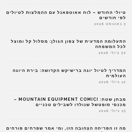
טיולי החודש – לוח אאוטפאנל עם ההמלצות לטיולים
לפי חודשים
3 באוגוסט 2026
התעלומה המדעית של צפון הגולן: מסלול קל ומוצל
לכל המשפחה
30 ביולי 2026
המדריך לטיול יוגה ברישיקש הקדושה: בירת היוגה
העולמית
27 ביולי 2026
מבחן שטח: MOUNTAIN EQUIPMENT COMICI –
מכנסי סופטשל שנולדו לשבילים טכניים
23 ביולי 2026
מה זו הפריחה הצהובה הזו, ומי אמר שפרחים פורחים