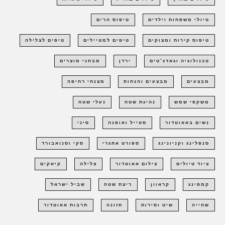
טיולי משפחות וילדים
טיפוס הרים
טיפוס קירות ומצוקים
טיפים למטיילים
טיפים לצלילה
טכנולוגיה וגאדג'טים
ירדן
מבחני מוצרים
מבצעים
מבצעים והנחות
מצנחי רחיפה
משקפי שמש
נהיגת שטח
נעלי שטח
נשים באאוטדור
סטייל ואופנה
סיני
סנפלינג וקניונינג
ספורט אתגרי
סקי וסנואבורד
ציוד טיולים
צילום אאוטדור
צלילה
קיאקים
קמפינג
קראוון
ריצת שטח
שביל ישראל
שחייה
שיט וסירות
תזונה
תרבות אאוטדור