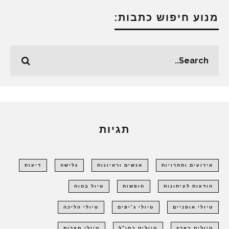
מנוע חיפוש כתבות:
תגיות
אירועים ותחרויות
אנשים וראיונות
גלישה
דיעות
הודעות לעיתונות
חופשות
טיול בטוח
טיולי אופניים
טיולי ג'יפים
טיולי הליכה
טיולים בארץ
טיולים בחו"ל
טיולי מערות