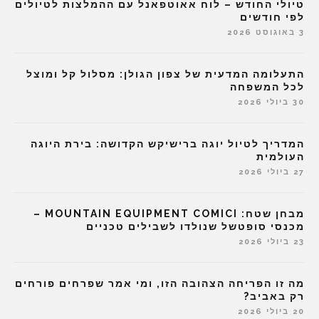
טיולי החודש – לוח אאוטפאנל עם ההמלצות לטיולים
לפי חודשים
3 באוגוסט 2026
התעלומה המדעית של צפון הגולן: מסלול קל ומוצל
לכל המשפחה
30 ביולי 2026
המדריך לטיול יוגה ברישיקש הקדושה: בירת היוגה
העולמית
27 ביולי 2026
מבחן שטח: MOUNTAIN EQUIPMENT COMICI –
מכנסי סופטשל שנולדו לשבילים טכניים
23 ביולי 2026
מה זו הפריחה הצהובה הזו, ומי אמר שפרחים פורחים
רק באביב?
20 ביולי 2026