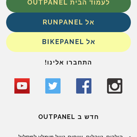
לעמוד הבית OUTPANEL
אל RUNPANEL
אל BIKEPANEL
התחברו אלינו!
חדש ב OUTPANEL
הולכים, טובלים, שוחים. טיול מומלץ למסלול