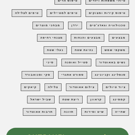
טיולי משפחות וילדים
טיפוס הרים
טיפוס קירות ומצוקים
טיפים למטיילים
טיפים לצלילה
טכנולוגיה וגאדג'טים
ירדן
מבחני מוצרים
מבצעים
מבצעים והנחות
מצנחי רחיפה
משקפי שמש
נהיגת שטח
נעלי שטח
נשים באאוטדור
סטייל ואופנה
סיני
סנפלינג וקניונינג
ספורט אתגרי
סקי וסנואבורד
ציוד טיולים
צילום אאוטדור
צלילה
קיאקים
קמפינג
קראוון
ריצת שטח
שביל ישראל
שחייה
שיט וסירות
תזונה
תרבות אאוטדור