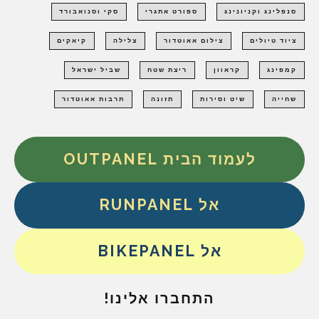
סנפלינג וקניונינג
ספורט אתגרי
סקי וסנואבורד
ציוד טיולים
צילום אאוטדור
צלילה
קיאקים
קמפינג
קראוון
ריצת שטח
שביל ישראל
שחייה
שיט וסירות
תזונה
תרבות אאוטדור
לעמוד הבית OUTPANEL
אל RUNPANEL
אל BIKEPANEL
התחברו אלינו!