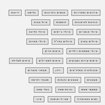
אירועים ותחרויות
אנשים וראיונות
גלישה
דיעות
הודעות לעיתונות
חופשות
טיול בטוח
טיולי אופניים
טיולי ג'יפים
טיולי הליכה
טיולים בארץ
טיולים בחו"ל
טיולי מערות
טיולי משפחות וילדים
טיפוס הרים
טיפוס קירות ומצוקים
טיפים למטיילים
טיפים לצלילה
טכנולוגיה וגאדג'טים
ירדן
מבחני מוצרים
מבצעים
מבצעים והנחות
מצנחי רחיפה
משקפי שמש
נהיגת שטח
נעלי שטח
נשים באאוטדור
סטייל ואופנה
סיני