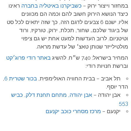
במחזור וייצור ירוק –
כשביקרנו באיטליה בחברה
ראינו
כיצד הנושא הירוק חשוב להם וכמה הם מכוונים
אליו.
ישנם 6 צבעים לדגם הזה, כך שזה יתאים לכל סט
של ביגוד שלכם… שחור, תכלת, ירוק, טורקיז, ורוד
וטיטניום. לרוב העדשות למעט אחת יש גם ציפוי
מולטילייזר שנותן טאצ׳ של עדשת מראה.
המחיר בישראל: 740 ש״ח. להשיג
באתר רודי פרוג׳קט
וברשת חנויות רודי:
תל אביב – בבית החוויה האולימפית,
בכור שטרית 6
,
הדר יוסף.
אבן יהודה –
אבן יהודה, מתחם תחנת דלק, כביש
553
יקנעם –
מרכז מסחרי כוכב יקנעם