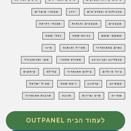
טכנולוגיה וגאדג'טים
ירדן
מבחני מוצרים
מבצעים
מבצעים והנחות
מצנחי רחיפה
משקפי שמש
נהיגת שטח
נעלי שטח
נשים באאוטדור
סטייל ואופנה
סיני
סנפלינג וקניונינג
ספורט אתגרי
סקי וסנואבורד
ציוד טיולים
צילום אאוטדור
צלילה
קיאקים
קמפינג
קראוון
ריצת שטח
שביל ישראל
שחייה
שיט וסירות
תזונה
תרבות אאוטדור
לעמוד הבית OUTPANEL