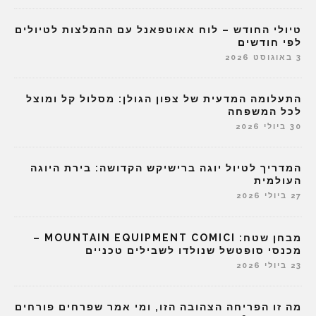
טיולי החודש – לוח אאוטפאנל עם ההמלצות לטיולים
לפי חודשים
3 באוגוסט 2026
התעלומה המדעית של צפון הגולן: מסלול קל ומוצל
לכל המשפחה
30 ביולי 2026
המדריך לטיול יוגה ברישיקש הקדושה: בירת היוגה
העולמית
27 ביולי 2026
מבחן שטח: MOUNTAIN EQUIPMENT COMICI –
מכנסי סופטשל שנולדו לשבילים טכניים
23 ביולי 2026
מה זו הפריחה הצהובה הזו, ומי אמר שפרחים פורחים