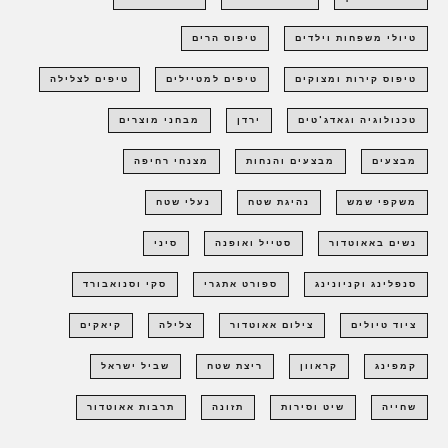
טיולי משפחות וילדים
טיפוס הרים
טיפוס קירות ומצוקים
טיפים למטיילים
טיפים לצלילה
טכנולוגיה וגאדג'טים
ירדן
מבחני מוצרים
מבצעים
מבצעים והנחות
מצנחי רחיפה
משקפי שמש
נהיגת שטח
נעלי שטח
נשים באאוטדור
סטייל ואופנה
סיני
סנפלינג וקניונינג
ספורט אתגרי
סקי וסנואבורד
ציוד טיולים
צילום אאוטדור
צלילה
קיאקים
קמפינג
קראוון
ריצת שטח
שביל ישראל
שחייה
שיט וסירות
תזונה
תרבות אאוטדור