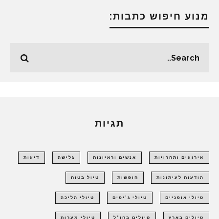
מנוע חיפוש כתבות:
תגיות
אירועים ותחרויות
אנשים וראיונות
גלישה
דיעות
הודעות לעיתונות
חופשות
טיול בטוח
טיולי אופניים
טיולי ג'יפים
טיולי הליכה
טיולים בארץ
טיולים בחו"ל
טיולי מערות