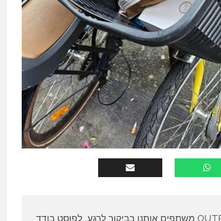
כותבים אורחים ב OUTPANEL משתפים אותנו בביקור לרגע, לפוסט בודד