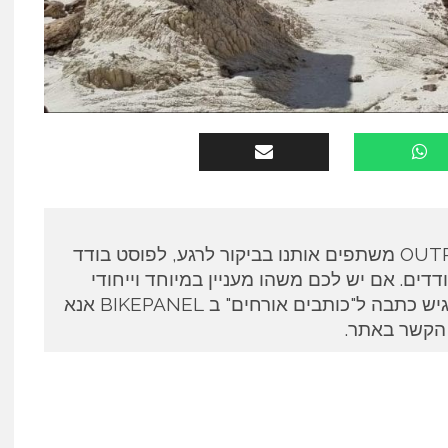
כותבים אורחים ב OUTPANEL משתפים אותנו בביקור לרגע, לפוסט בודד
דים. אם יש לכם משהו מעניין במיוחד וייחודי
לספר ואתם מעוניינים להגיש כתבה ל"כותבים אורחים" ב BIKEPANEL אנא
 הקשר באתר.