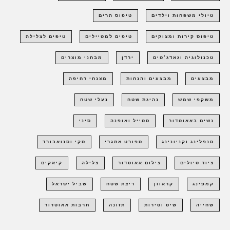
טיולי משפחות וילדים
טיפוס הרים
טיפוס קירות ומצוקים
טיפים למטיילים
טיפים לצלילה
טכנולוגיה וגאדג'טים
ירדן
מבחני מוצרים
מבצעים
מבצעים והנחות
מצנחי רחיפה
משקפי שמש
נהיגת שטח
נעלי שטח
נשים באאוטדור
סטייל ואופנה
סיני
סנפלינג וקניונינג
ספורט אתגרי
סקי וסנואבורד
ציוד טיולים
צילום אאוטדור
צלילה
קיאקים
קמפינג
קראוון
ריצת שטח
שביל ישראל
שחייה
שיט וסירות
תזונה
תרבות אאוטדור