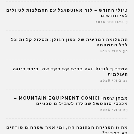
טיולי החודש – לוח אאוטפאנל עם ההמלצות לטיולים
לפי חודשים
3 באוגוסט 2026
התעלומה המדעית של צפון הגולן: מסלול קל ומוצל
לכל המשפחה
30 ביולי 2026
המדריך לטיול יוגה ברישיקש הקדושה: בירת היוגה
העולמית
27 ביולי 2026
מבחן שטח: MOUNTAIN EQUIPMENT COMICI –
מכנסי סופטשל שנולדו לשבילים טכניים
23 ביולי 2026
מה זו הפריחה הצהובה הזו, ומי אמר שפרחים פורחים
רק באביב?