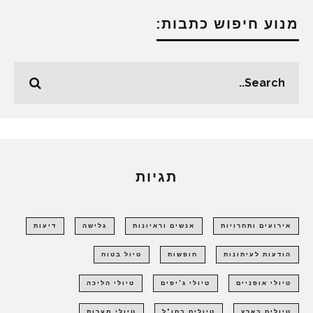
מנוע חיפוש כתבות:
תגיות
אירועים ותחרויות
אנשים וראיונות
גלישה
דיעות
הודעות לעיתונות
חופשות
טיול בטוח
טיולי אופניים
טיולי ג'יפים
טיולי הליכה
טיולים בארץ
טיולים בחו"ל
טיולי מערות