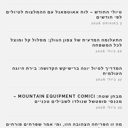
טיולי החודש – לוח אאוטפאנל עם ההמלצות לטיולים
לפי חודשים
3 באוגוסט 2026
התעלומה המדעית של צפון הגולן: מסלול קל ומוצל
לכל המשפחה
30 ביולי 2026
המדריך לטיול יוגה ברישיקש הקדושה: בירת היוגה
העולמית
27 ביולי 2026
מבחן שטח: MOUNTAIN EQUIPMENT COMICI –
מכנסי סופטשל שנולדו לשבילים טכניים
23 ביולי 2026
מה זו הפריחה הצהובה הזו, ומי אמר שפרחים פורחים