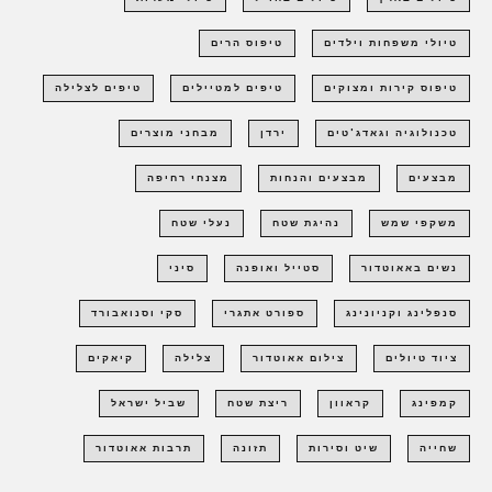
טיולי משפחות וילדים
טיפוס הרים
טיפוס קירות ומצוקים
טיפים למטיילים
טיפים לצלילה
טכנולוגיה וגאדג'טים
ירדן
מבחני מוצרים
מבצעים
מבצעים והנחות
מצנחי רחיפה
משקפי שמש
נהיגת שטח
נעלי שטח
נשים באאוטדור
סטייל ואופנה
סיני
סנפלינג וקניונינג
ספורט אתגרי
סקי וסנואבורד
ציוד טיולים
צילום אאוטדור
צלילה
קיאקים
קמפינג
קראוון
ריצת שטח
שביל ישראל
שחייה
שיט וסירות
תזונה
תרבות אאוטדור