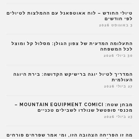
טיולי החודש – לוח אאוטפאנל עם ההמלצות לטיולים
לפי חודשים
3 באוגוסט 2026
התעלומה המדעית של צפון הגולן: מסלול קל ומוצל
לכל המשפחה
30 ביולי 2026
המדריך לטיול יוגה ברישיקש הקדושה: בירת היוגה
העולמית
27 ביולי 2026
מבחן שטח: MOUNTAIN EQUIPMENT COMICI –
מכנסי סופטשל שנולדו לשבילים טכניים
23 ביולי 2026
מה זו הפריחה הצהובה הזו, ומי אמר שפרחים פורחים