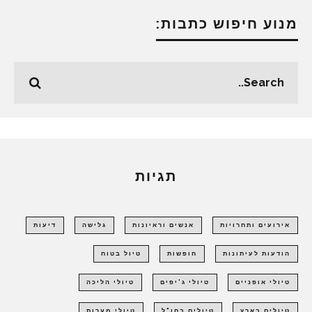
מנוע חיפוש כתבות:
תגיות
אירועים ותחרויות
אנשים וראיונות
גלישה
דיעות
הודעות לעיתונות
חופשות
טיול בטוח
טיולי אופניים
טיולי ג'יפים
טיולי הליכה
טיולים בארץ
טיולים בחו"ל
טיולי מערות