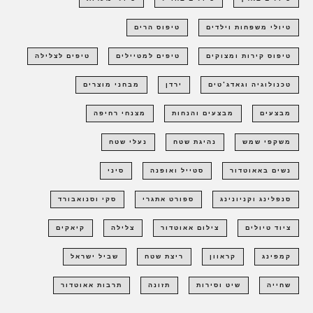
טיולי משפחות וילדים
טיפוס הרים
טיפוס קירות ומצוקים
טיפים למטיילים
טיפים לצלילה
טכנולוגיה וגאדג'טים
ירדן
מבחני מוצרים
מבצעים
מבצעים והנחות
מצנחי רחיפה
משקפי שמש
נהיגת שטח
נעלי שטח
נשים באאוטדור
סטייל ואופנה
סיני
סנפלינג וקניונינג
ספורט אתגרי
סקי וסנואבורד
ציוד טיולים
צילום אאוטדור
צלילה
קיאקים
קמפינג
קראוון
ריצת שטח
שביל ישראל
שחייה
שיט וסירות
תזונה
תרבות אאוטדור