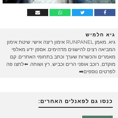
גיא חלמיש
גיא, מאמן RUNPANEL אימון ריצה אישי: שיטת אימון
המביאה רצים להישגים מדהימים. אספן ידע מאלפי
מאמרים והכשרות שערך וכתב בתחומי האתרים. קם
מוקדם, רוכב אופני הרים וכביש, רץ ושוחה. ⬅️לחצו פה
לפרטים נוספים➡️
כנסו גם לפאנלים האחרים: