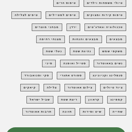
טיולי משפחות וילדים
טיפוס הרים
טיפוס קירות ומצוקים
טיפים למטיילים
טיפים לצלילה
טכנולוגיה וגאדג'טים
ירדן
מבחני מוצרים
מבצעים
מבצעים והנחות
מצנחי רחיפה
משקפי שמש
נהיגת שטח
נעלי שטח
נשים באאוטדור
סטייל ואופנה
סיני
סנפלינג וקניונינג
ספורט אתגרי
סקי וסנואבורד
ציוד טיולים
צילום אאוטדור
צלילה
קיאקים
קמפינג
קראוון
ריצת שטח
שביל ישראל
שחייה
שיט וסירות
תזונה
תרבות אאוטדור