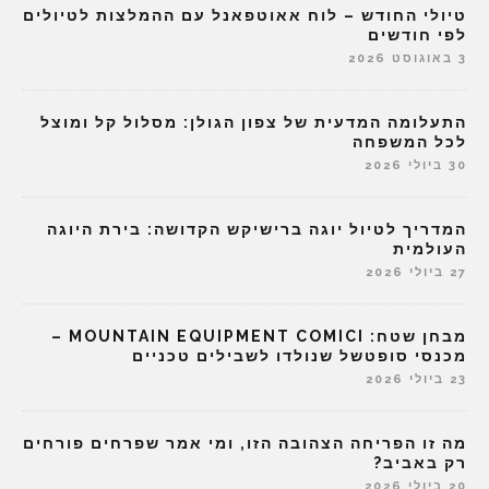
טיולי החודש – לוח אאוטפאנל עם ההמלצות לטיולים
לפי חודשים
3 באוגוסט 2026
התעלומה המדעית של צפון הגולן: מסלול קל ומוצל
לכל המשפחה
30 ביולי 2026
המדריך לטיול יוגה ברישיקש הקדושה: בירת היוגה
העולמית
27 ביולי 2026
מבחן שטח: MOUNTAIN EQUIPMENT COMICI –
מכנסי סופטשל שנולדו לשבילים טכניים
23 ביולי 2026
מה זו הפריחה הצהובה הזו, ומי אמר שפרחים פורחים
רק באביב?
20 ביולי 2026