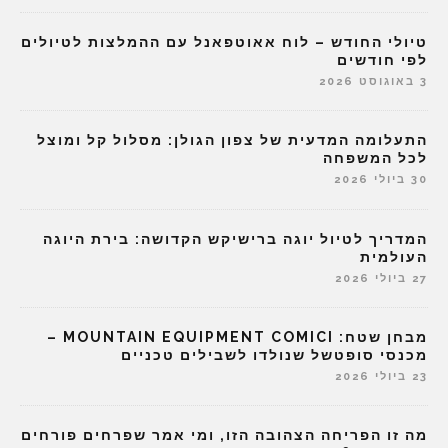
טיולי החודש – לוח אאוטפאנל עם ההמלצות לטיולים
לפי חודשים
3 באוגוסט 2026
התעלומה המדעית של צפון הגולן: מסלול קל ומוצל
לכל המשפחה
30 ביולי 2026
המדריך לטיול יוגה ברישיקש הקדושה: בירת היוגה
העולמית
27 ביולי 2026
מבחן שטח: MOUNTAIN EQUIPMENT COMICI –
מכנסי סופטשל שנולדו לשבילים טכניים
23 ביולי 2026
מה זו הפריחה הצהובה הזו, ומי אמר שפרחים פורחים