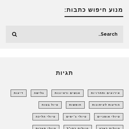
מנוע חיפוש כתבות:
תגיות
אירועים ותחרויות
אנשים וראיונות
גלישה
דיעות
הודעות לעיתונות
חופשות
טיול בטוח
טיולי אופניים
טיולי ג'יפים
טיולי הליכה
טיולים בארץ
טיולים בחו"ל
טיולי מערות