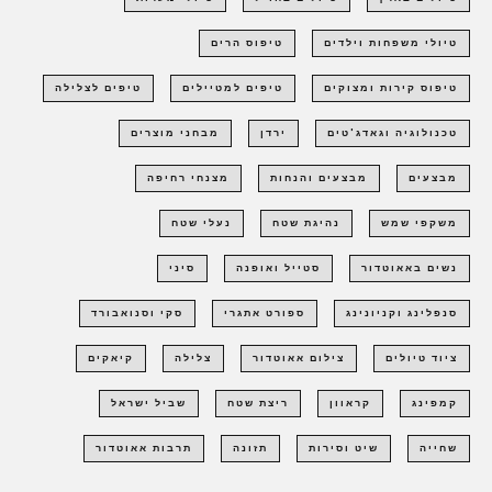
טיולי משפחות וילדים
טיפוס הרים
טיפוס קירות ומצוקים
טיפים למטיילים
טיפים לצלילה
טכנולוגיה וגאדג'טים
ירדן
מבחני מוצרים
מבצעים
מבצעים והנחות
מצנחי רחיפה
משקפי שמש
נהיגת שטח
נעלי שטח
נשים באאוטדור
סטייל ואופנה
סיני
סנפלינג וקניונינג
ספורט אתגרי
סקי וסנואבורד
ציוד טיולים
צילום אאוטדור
צלילה
קיאקים
קמפינג
קראוון
ריצת שטח
שביל ישראל
שחייה
שיט וסירות
תזונה
תרבות אאוטדור