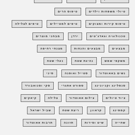
טיולי משפחות וילדים
טיפוס הרים
טיפוס קירות ומצוקים
טיפים למטיילים
טיפים לצלילה
טכנולוגיה וגאדג'טים
ירדן
מבחני מוצרים
מבצעים
מבצעים והנחות
מצנחי רחיפה
משקפי שמש
נהיגת שטח
נעלי שטח
נשים באאוטדור
סטייל ואופנה
סיני
סנפלינג וקניונינג
ספורט אתגרי
סקי וסנואבורד
ציוד טיולים
צילום אאוטדור
צלילה
קיאקים
קמפינג
קראוון
ריצת שטח
שביל ישראל
שחייה
שיט וסירות
תזונה
תרבות אאוטדור