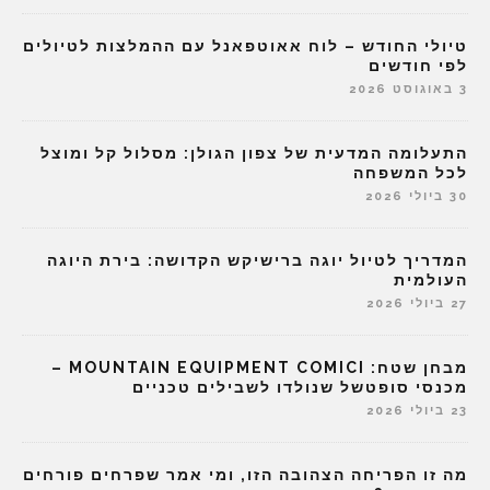
טיולי החודש – לוח אאוטפאנל עם ההמלצות לטיולים
לפי חודשים
3 באוגוסט 2026
התעלומה המדעית של צפון הגולן: מסלול קל ומוצל
לכל המשפחה
30 ביולי 2026
המדריך לטיול יוגה ברישיקש הקדושה: בירת היוגה
העולמית
27 ביולי 2026
מבחן שטח: MOUNTAIN EQUIPMENT COMICI –
מכנסי סופטשל שנולדו לשבילים טכניים
23 ביולי 2026
מה זו הפריחה הצהובה הזו, ומי אמר שפרחים פורחים