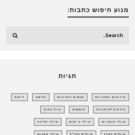
מנוע חיפוש כתבות:
תגיות
אירועים ותחרויות
אנשים וראיונות
גלישה
דיעות
הודעות לעיתונות
חופשות
טיול בטוח
טיולי אופניים
טיולי ג'יפים
טיולי הליכה
טיולים בארץ
טיולים בחו"ל
טיולי מערות