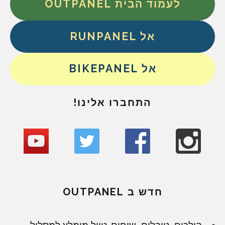
לעמוד הבית OUTPANEL
אל RUNPANEL
אל BIKEPANEL
התחברו אלינו!
חדש ב OUTPANEL
הולכים, טובלים, שוחים. טיול מומלץ למסלול