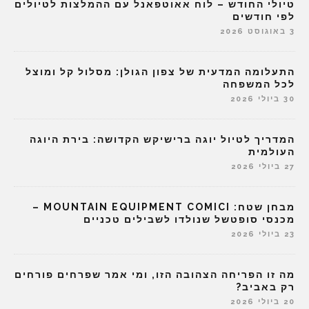
טיולי החודש – לוח אאוטפאנל עם ההמלצות לטיולים
לפי חודשים
3 באוגוסט 2026
התעלומה המדעית של צפון הגולן: מסלול קל ומוצל
לכל המשפחה
30 ביולי 2026
המדריך לטיול יוגה ברישיקש הקדושה: בירת היוגה
העולמית
27 ביולי 2026
מבחן שטח: MOUNTAIN EQUIPMENT COMICI –
מכנסי סופטשל שנולדו לשבילים טכניים
23 ביולי 2026
מה זו הפריחה הצהובה הזו, ומי אמר שפרחים פורחים
רק באביב?
20 ביולי 2026