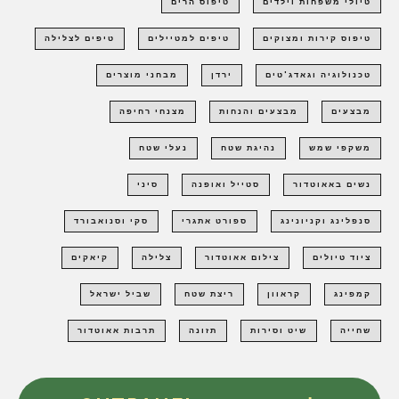
טיולי משפחות וילדים
טיפוס הרים
טיפוס קירות ומצוקים
טיפים למטיילים
טיפים לצלילה
טכנולוגיה וגאדג'טים
ירדן
מבחני מוצרים
מבצעים
מבצעים והנחות
מצנחי רחיפה
משקפי שמש
נהיגת שטח
נעלי שטח
נשים באאוטדור
סטייל ואופנה
סיני
סנפלינג וקניונינג
ספורט אתגרי
סקי וסנואבורד
ציוד טיולים
צילום אאוטדור
צלילה
קיאקים
קמפינג
קראוון
ריצת שטח
שביל ישראל
שחייה
שיט וסירות
תזונה
תרבות אאוטדור