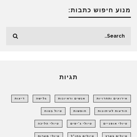
מנוע חיפוש כתבות:
תגיות
אירועים ותחרויות
אנשים וראיונות
גלישה
דיעות
הודעות לעיתונות
חופשות
טיול בטוח
טיולי אופניים
טיולי ג'יפים
טיולי הליכה
טיולים בארץ
טיולים בחו"ל
טיולי מערות