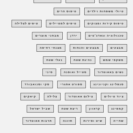
טיולי משפחות וילדים
טיפוס הרים
טיפוס קירות ומצוקים
טיפים למטיילים
טיפים לצלילה
טכנולוגיה וגאדג'טים
ירדן
מבחני מוצרים
מבצעים
מבצעים והנחות
מצנחי רחיפה
משקפי שמש
נהיגת שטח
נעלי שטח
נשים באאוטדור
סטייל ואופנה
סיני
סנפלינג וקניונינג
ספורט אתגרי
סקי וסנואבורד
ציוד טיולים
צילום אאוטדור
צלילה
קיאקים
קמפינג
קראוון
ריצת שטח
שביל ישראל
שחייה
שיט וסירות
תזונה
תרבות אאוטדור