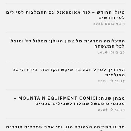
טיולי החודש – לוח אאוטפאנל עם ההמלצות לטיולים
לפי חודשים
3 באוגוסט 2026
התעלומה המדעית של צפון הגולן: מסלול קל ומוצל
לכל המשפחה
30 ביולי 2026
המדריך לטיול יוגה ברישיקש הקדושה: בירת היוגה
העולמית
27 ביולי 2026
מבחן שטח: MOUNTAIN EQUIPMENT COMICI –
מכנסי סופטשל שנולדו לשבילים טכניים
23 ביולי 2026
מה זו הפריחה הצהובה הזו, ומי אמר שפרחים פורחים