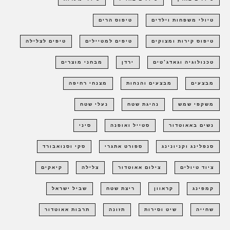
טיולי משפחות וילדים
טיפוס הרים
טיפוס קירות ומצוקים
טיפים למטיילים
טיפים לצלילה
טכנולוגיה וגאדג'טים
ירדן
מבחני מוצרים
מבצעים
מבצעים והנחות
מצנחי רחיפה
משקפי שמש
נהיגת שטח
נעלי שטח
נשים באאוטדור
סטייל ואופנה
סיני
סנפלינג וקניונינג
ספורט אתגרי
סקי וסנואבורד
ציוד טיולים
צילום אאוטדור
צלילה
קיאקים
קמפינג
קראוון
ריצת שטח
שביל ישראל
שחייה
שיט וסירות
תזונה
תרבות אאוטדור