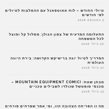
טיולי החודש – לוח אאוטפאנל עם ההמלצות לטיולים
לפי חודשים
3 באוגוסט 2026
התעלומה המדעית של צפון הגולן: מסלול קל ומוצל
לכל המשפחה
30 ביולי 2026
המדריך לטיול יוגה ברישיקש הקדושה: בירת היוגה
העולמית
27 ביולי 2026
מבחן שטח: MOUNTAIN EQUIPMENT COMICI –
מכנסי סופטשל שנולדו לשבילים טכניים
23 ביולי 2026
מה זו הפריחה הצהובה הזו, ומי אמר שפרחים פורחים