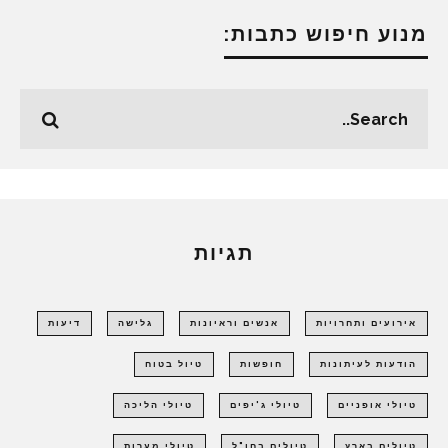
מנוע חיפוש כתבות:
תגיות
אירועים ותחרויות
אנשים וראיונות
גלישה
דיעות
הודעות לעיתונות
חופשות
טיול בטוח
טיולי אופניים
טיולי ג'יפים
טיולי הליכה
טיולים בארץ
טיולים בחו"ל
טיולי מערות