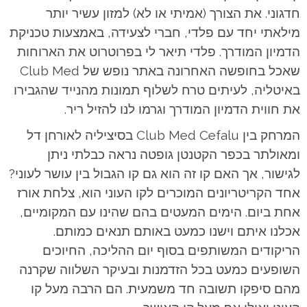
חדגוני. את הצורך (אמיתי או לא) למזון עשיר יותר
מילאתי יחד עם פלדי, חברי לצעידה, באמצעות טכניקת
הדמיון המודרך. פלדי תיאר לי בפרוטרוט את הארוחות
שאכל בחופשה האחרונה באתר נופש של Club Med
באיטליה, לעיתים טרח לשלוף תמונות מהנייד שהגבירו
את חווית הדמיון המודרך וגרמו לנו להזיל ריר.
המרחק בין Club Med Cefalu בסיציליה לאורחן דל
ומאולתר בכפר הקטנטן גופטה נראה כבלתי ניתן
לגישור, אך האם קו זה הוא גם קו הגבול בין עושר לעוני?
אחד הקריטריונים המוכרים לקו העוני הוא, צלחת אורז
אחת ביום. הימים המעטים בהם שהינו עם המקומיים,
אכלנו איתם וישנו כמעט באותם תנאים כמותם.
הריקודים המשותפים בסוף יום ההליכה, החיוכים
השופעים כמעט בכל הזדמנות ובעיקר השלווה שקרנה
מהם סיפקו תשובה חד משמעית. הם הרבה מעל קו