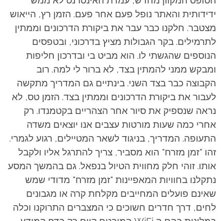
הטופס המקוון מחדש, עמדת האינטרנט לא ממש
ידידותית והאתר נופל פעם אחר פעם. הזמן רץ, הייאוש
מצטבר. חלקנו כבר עבר את ביקורת הדרכונים וממתין
לתרמילים. בקר הגבולות מציץ בדרכוני, ובטפסים
הנוספים שהגשתי לו. הוא מביט בי ובדרכון חליפות
ומבקש ממני להמתין בצד, לא ברור לי למה. רוב
הקבוצה כבר בצד השני. בינתיים גם המדריך מתקשה
לעבור את ביקורת הדרכונים וממתין בצד. הזמן טס, לא
נראה שנספיק את סיור אחר הצהריים בקטמנדו. רק
אחרי כמה שעות מורטות עצבים אנו יוצאים משדה
התעופה. המדריך, בניגוד לשאר המטיילים, רגוע לגמרי.
זהו "זמן מזרח" הוא מסביר, צריך להתרגל אליו ולקבל
אותו. זוהי חלק מחווית הטיול בנפאל. גם בהמשך המסע
נתקלנו בחוויות המאפיינות "זמן מזרח" מדודי שמש
שאינם פועלים המחייבים מקלחת קרה או מגבונים
לחים, דרך חדרים חשוכים כי המצברים התרוקנו וכלה