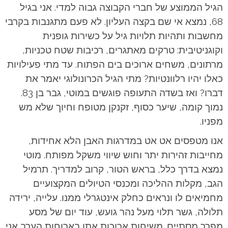
הגיל הממוצע של חברי הקבוצה גבוה למדי. אני בגיל
68, נמצא אי שם בקצה העליון. לא פעם מתגנבות בקרבי
מחשבות ותהיות תלויות גיל על כשירות גופנית
וקוגניטיבית: טרקים מאתגרים, רכיבות שטח טכניות,
מרתונים, משחים ארוכים בים הפתוח. עד מתי פעילויות
כאלו יהיו רלוונטיות? מתי הגיל הכרונולוגי יאמר את
דברו? ואז בשדה התעופה פוגשים במוטי, גבר בן 83.
נמוך קומה, שיער כסוף, זקנקן מטופח וחיוך שלא מש
מפניו.
אנו מטפסים אט אט במדרגות האבן הלא אחידות,
מחייבות זהירות יתר וחוש שיווי משקל מפותח. מוטי
נמצא בדרך כלל, בראש הטור, קרוב למדריך. תרמיל
הגב, מקלות ההליכה ומכנסי הטיולים המקצועיים
מחמיאים לו ונראים כחלק אינטגרלי ממנו. עלייה, ירידה
תלולה, גשר תלוי מעל נהר גועש, עוד יום של מסע
מפרך מסתיים. משיחות ארוכות אתו בארוחות הערב אני