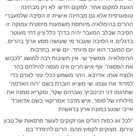
הגעת למקום אחר, למקום חדש, לא רק מבחינה
טופוגרפית אלא גם מבחינה אישית. זו הסיבה שלמעברי
ההרים בהימלאיה מיוחסת משמעות מיסטית עמוקה. זו
הסיבה שבלב המעבר יהיה בדרך כלל ציון דתי מעוטר
בדגלים. זו הסיבה שעבור מי שעושה מסע ארוך בהרים,
יום המעבר הוא יום מיוחד, יום שיא. בתרבות
ההימלאיה, ממשיך שי, אין חשיבות רבה למושג "לכבוש
את הפסגה". אף איש הרים אינו מנסה להילחם בהר
ולנצח אותו. אדרבא, ההר משמש ככלי עזר לאדם כדי
למדוד את עצמו. שי מוציא חוברת בשם "רוח האדמה"
שתרגמו דני רבינוביץ' ואברהם שקד, ומקריא ממנה את
מילותיו של סופר, איש מדבר אמריקאי בשם אדוארד
אייבי שנגע במונח ארץ בראשית:
"לכל זוג כפות רגלים אנו זקוקים לעשר פרסאות של טבע
עירום, מצוקים לקפוץ מהם, הרים להימדד בם,