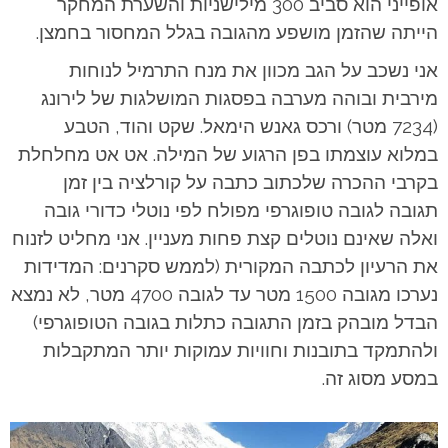
אופייני הוא סביב 300 מילישניות והשערת המחקר
הייתה שהזמן מושפע מהגובה בגלל המחסור בחמצן.
אני נשכב על הגב מכוון את מנח התרמיל לנוחות
מירבית ובוהה מערבה בפסגות המושלגות של לירונג
(7234 מטר) ורכס גאנש הימאל. שקט והוד, הטבע
במלוא עוצמתו בפן הרגוע של המילה. אט אט מחלחלת
בקרבי ההכרה שלכתוב כתבה על קורלציה בין זמן
תגובה לגובה טופוגרפי מפולח לפי נוטלי כדורי גובה
ואלה שאינם נוטלים קצת פחות מעניין. אני מחליט לזנוח
את הרעיון לכתבה המקורית (לממש סקרנים: המדידות
נערכו מגובה 1500 מטר עד לגובה 4700 מטר, לא נמצא
הבדל מובהק בזמן התגובה כתלות בגובה הטופוגרפי)
ולהתמקד בתובנות וחוויות עמוקות יותר המתקבלות
במסע מסוג זה.