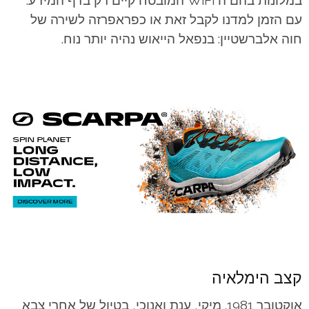
במלונות בהם ה WiFi המובטח קיים רק בדף המידע.
עם הזמן למדנו לקבל זאת או כפראפרזה לשירה של
חוה אלברשטיין: בנפאל הייאוש נהיה יותר נוח.
קצב הימלאיה
אוקטובר 1981. מיקי, ענת ואנוכי, בטיול של אחרי צבא