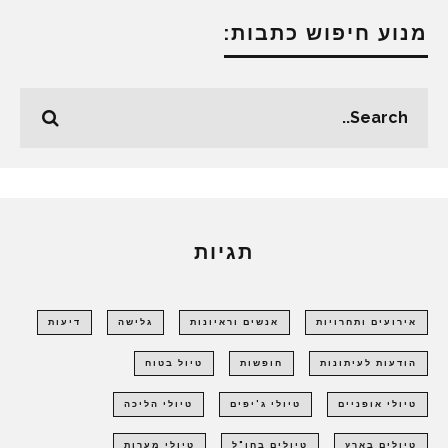
מנוע חיפוש כתבות:
תגיות
אירועים ותחרויות
אנשים וראיונות
גלישה
דיעות
הודעות לעיתונות
חופשות
טיול בטוח
טיולי אופניים
טיולי ג'יפים
טיולי הליכה
טיולים בארץ
טיולים בחו"ל
טיולי מערות