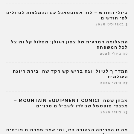
טיולי החודש – לוח אאוטפאנל עם ההמלצות לטיולים
לפי חודשים
3 באוגוסט 2026
התעלומה המדעית של צפון הגולן: מסלול קל ומוצל
לכל המשפחה
30 ביולי 2026
המדריך לטיול יוגה ברישיקש הקדושה: בירת היוגה
העולמית
27 ביולי 2026
מבחן שטח: MOUNTAIN EQUIPMENT COMICI –
מכנסי סופטשל שנולדו לשבילים טכניים
23 ביולי 2026
מה זו הפריחה הצהובה הזו, ומי אמר שפרחים פורחים