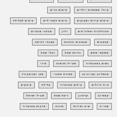
טיולי משפחות וילדים
טיפוס הרים
טיפוס קירות ומצוקים
טיפים למטיילים
טיפים לצלילה
טכנולוגיה וגאדג'טים
ירדן
מבחני מוצרים
מבצעים
מבצעים והנחות
מצנחי רחיפה
משקפי שמש
נהיגת שטח
נעלי שטח
נשים באאוטדור
סטייל ואופנה
סיני
סנפלינג וקניונינג
ספורט אתגרי
סקי וסנואבורד
ציוד טיולים
צילום אאוטדור
צלילה
קיאקים
קמפינג
קראוון
ריצת שטח
שביל ישראל
שחייה
שיט וסירות
תזונה
תרבות אאוטדור