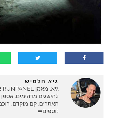
גיא חלמיש
גי
להישגים מדהימים. אספן 
האתרים. קם מוקדם, רוכב 
נוספים➡️