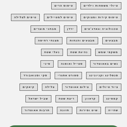
טיולי משפחות וילדים
טיפוס הרים
טיפוס קירות ומצוקים
טיפים למטיילים
טיפים לצלילה
טכנולוגיה וגאדג'טים
ירדן
מבחני מוצרים
מבצעים
מבצעים והנחות
מצנחי רחיפה
משקפי שמש
נהיגת שטח
נעלי שטח
נשים באאוטדור
סטייל ואופנה
סיני
סנפלינג וקניונינג
ספורט אתגרי
סקי וסנואבורד
ציוד טיולים
צילום אאוטדור
צלילה
קיאקים
קמפינג
קראוון
ריצת שטח
שביל ישראל
שחייה
שיט וסירות
תזונה
תרבות אאוטדור