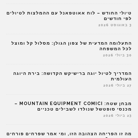
טיולי החודש – לוח אאוטפאנל עם ההמלצות לטיולים
לפי חודשים
3 באוגוסט 2026
התעלומה המדעית של צפון הגולן: מסלול קל ומוצל
לכל המשפחה
30 ביולי 2026
המדריך לטיול יוגה ברישיקש הקדושה: בירת היוגה
העולמית
27 ביולי 2026
מבחן שטח: MOUNTAIN EQUIPMENT COMICI –
מכנסי סופטשל שנולדו לשבילים טכניים
23 ביולי 2026
מה זו הפריחה הצהובה הזו, ומי אמר שפרחים פורחים