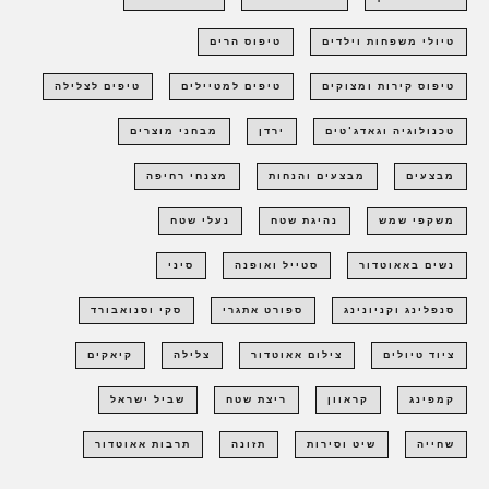
טיולי משפחות וילדים
טיפוס הרים
טיפוס קירות ומצוקים
טיפים למטיילים
טיפים לצלילה
טכנולוגיה וגאדג'טים
ירדן
מבחני מוצרים
מבצעים
מבצעים והנחות
מצנחי רחיפה
משקפי שמש
נהיגת שטח
נעלי שטח
נשים באאוטדור
סטייל ואופנה
סיני
סנפלינג וקניונינג
ספורט אתגרי
סקי וסנואבורד
ציוד טיולים
צילום אאוטדור
צלילה
קיאקים
קמפינג
קראוון
ריצת שטח
שביל ישראל
שחייה
שיט וסירות
תזונה
תרבות אאוטדור