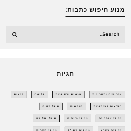
מנוע חיפוש כתבות:
תגיות
אירועים ותחרויות
אנשים וראיונות
גלישה
דיעות
הודעות לעיתונות
חופשות
טיול בטוח
טיולי אופניים
טיולי ג'יפים
טיולי הליכה
טיולים בארץ
טיולים בחו"ל
טיולי מערות