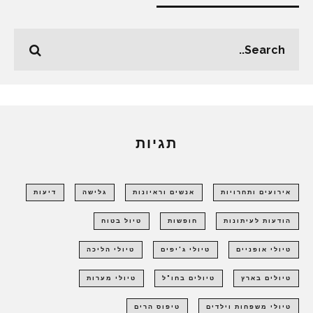
תגיות
אירועים ותחרויות
אנשים וראיונות
גלישה
דיעות
הודעות לעיתונות
חופשות
טיול בטוח
טיולי אופניים
טיולי ג'יפים
טיולי הליכה
טיולים בארץ
טיולים בחו"ל
טיולי מערות
טיולי משפחות וילדים
טיפוס הרים