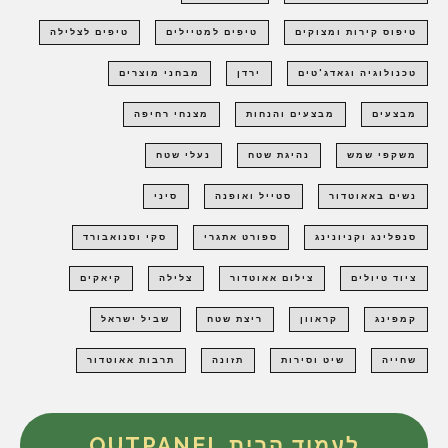
טיפוס קירות ומצוקים
טיפים למטיילים
טיפים לצלילה
טכנולוגיה וגאדג'טים
ירדן
מבחני מוצרים
מבצעים
מבצעים והנחות
מצנחי רחיפה
משקפי שמש
נהיגת שטח
נעלי שטח
נשים באאוטדור
סטייל ואופנה
סיני
סנפלינג וקניונינג
ספורט אתגרי
סקי וסנואבורד
ציוד טיולים
צילום אאוטדור
צלילה
קיאקים
קמפינג
קראוון
ריצת שטח
שביל ישראל
שחייה
שיט וסירות
תזונה
תרבות אאוטדור
לעמוד הבית OUTPANEL