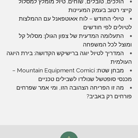
הולכים, טובלים, שוחים. טיול מומלץ למסלול
קייצי רטוב בעמק המעיינות
טיולי החודש – לוח אאוטפאנל עם ההמלצות
לטיולים לפי חודשים
התעלומה המדעית של צפון הגולן: מסלול קל
ומוצל לכל המשפחה
המדריך לטיול יוגה ברישיקש הקדושה: בירת היוגה
העולמית
מבחן שטח: Mountain Equipment Comici –
מכנסי סופטשל שנולדו לשבילים טכניים
מה זו הפריחה הצהובה הזו, ומי אמר שפרחים
פורחים רק באביב?