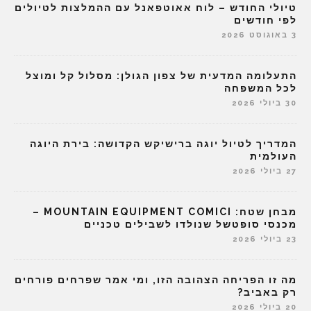
טיולי החודש – לוח אאוטפאנל עם ההמלצות לטיולים
לפי חודשים
3 באוגוסט 2026
התעלומה המדעית של צפון הגולן: מסלול קל ומוצל
לכל המשפחה
30 ביולי 2026
המדריך לטיול יוגה ברישיקש הקדושה: בירת היוגה
העולמית
27 ביולי 2026
מבחן שטח: MOUNTAIN EQUIPMENT COMICI –
מכנסי סופטשל שנולדו לשבילים טכניים
23 ביולי 2026
מה זו הפריחה הצהובה הזו, ומי אמר שפרחים פורחים
רק באביב?
20 ביולי 2026