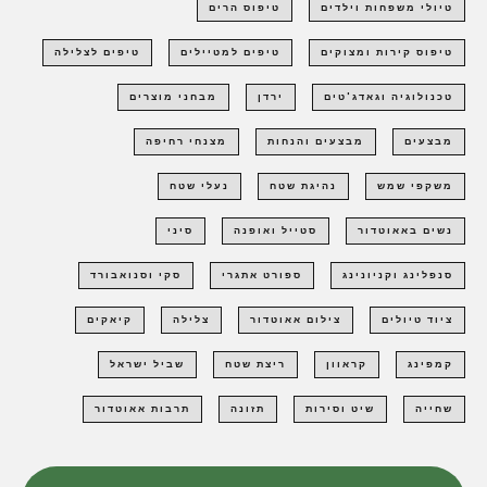
טיולי משפחות וילדים
טיפוס הרים
טיפוס קירות ומצוקים
טיפים למטיילים
טיפים לצלילה
טכנולוגיה וגאדג'טים
ירדן
מבחני מוצרים
מבצעים
מבצעים והנחות
מצנחי רחיפה
משקפי שמש
נהיגת שטח
נעלי שטח
נשים באאוטדור
סטייל ואופנה
סיני
סנפלינג וקניונינג
ספורט אתגרי
סקי וסנואבורד
ציוד טיולים
צילום אאוטדור
צלילה
קיאקים
קמפינג
קראוון
ריצת שטח
שביל ישראל
שחייה
שיט וסירות
תזונה
תרבות אאוטדור