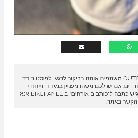
כותבים אורחים ב OUTPANEL משתפים אותנו בביקור לרגע, לפוסט בודד
דים. אם יש לכם משהו מעניין במיוחד וייחודי
לספר ואתם מעוניינים להגיש כתבה ל"כותבים אורחים" ב BIKEPANEL אנא
 הקשר באתר.