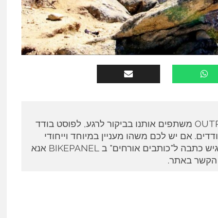
כותבים אורחים ב OUTPANEL משתפים אותנו בביקור לרגע, לפוסט בודד
דים. אם יש לכם משהו מעניין במיוחד וייחודי
לספר ואתם מעוניינים להגיש כתבה ל"כותבים אורחים" ב BIKEPANEL אנא
 הקשר באתר.