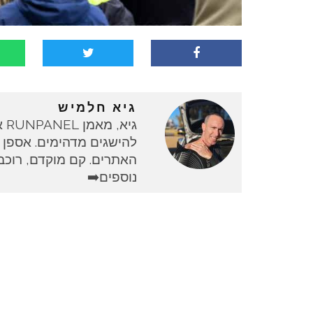
גיא חלמיש
גי
להישגים מדהימים. אספן 
האתרים. קם מוקדם, רוכב 
נוספים➡️