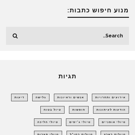
מנוע חיפוש כתבות:
תגיות
אירועים ותחרויות
אנשים וראיונות
גלישה
דיעות
הודעות לעיתונות
חופשות
טיול בטוח
טיולי אופניים
טיולי ג'יפים
טיולי הליכה
טיולים בארץ
טיולים בחו"ל
טיולי מערות