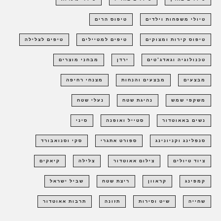
טיולי משפחות וילדים
טיפוס הרים
טיפוס קירות ומצוקים
טיפים למטיילים
טיפים לצלילה
טכנולוגיה וגאדג'טים
ירדן
מבחני מוצרים
מבצעים
מבצעים והנחות
מצנחי רחיפה
משקפי שמש
נהיגת שטח
נעלי שטח
נשים באאוטדור
סטייל ואופנה
סיני
סנפלינג וקניונינג
ספורט אתגרי
סקי וסנואבורד
ציוד טיולים
צילום אאוטדור
צלילה
קיאקים
קמפינג
קראוון
ריצת שטח
שביל ישראל
שחייה
שיט וסירות
תזונה
תרבות אאוטדור