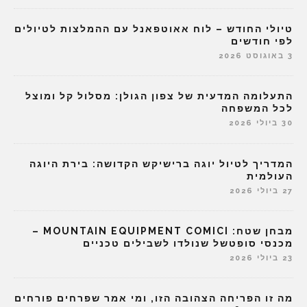
טיולי החודש – לוח אאוטפאנל עם ההמלצות לטיולים
לפי חודשים
3 באוגוסט 2026
התעלומה המדעית של צפון הגולן: מסלול קל ומוצל
לכל המשפחה
30 ביולי 2026
המדריך לטיול יוגה ברישיקש הקדושה: בירת היוגה
העולמית
27 ביולי 2026
מבחן שטח: MOUNTAIN EQUIPMENT COMICI –
מכנסי סופטשל שנולדו לשבילים טכניים
23 ביולי 2026
מה זו הפריחה הצהובה הזו, ומי אמר שפרחים פורחים