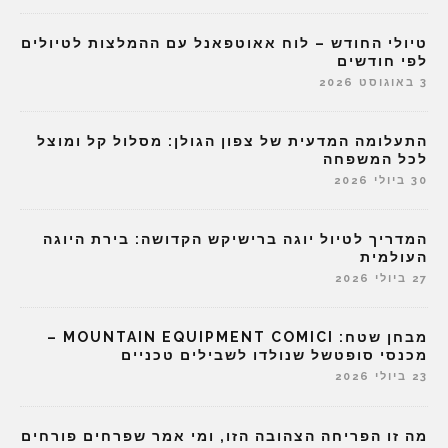
טיולי החודש – לוח אאוטפאנל עם ההמלצות לטיולים
לפי חודשים
3 באוגוסט 2026
התעלומה המדעית של צפון הגולן: מסלול קל ומוצל
לכל המשפחה
30 ביולי 2026
המדריך לטיול יוגה ברישיקש הקדושה: בירת היוגה
העולמית
27 ביולי 2026
מבחן שטח: MOUNTAIN EQUIPMENT COMICI –
מכנסי סופטשל שנולדו לשבילים טכניים
23 ביולי 2026
מה זו הפריחה הצהובה הזו, ומי אמר שפרחים פורחים