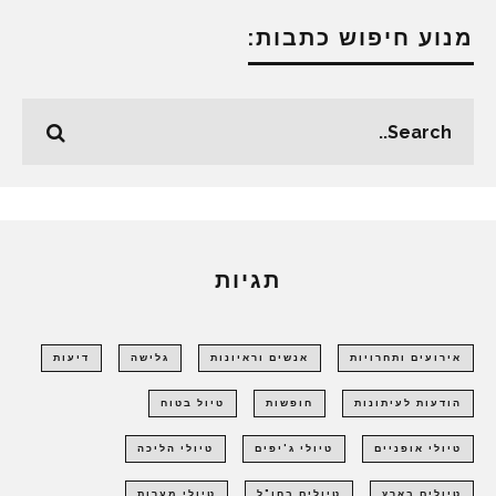
מנוע חיפוש כתבות:
תגיות
אירועים ותחרויות
אנשים וראיונות
גלישה
דיעות
הודעות לעיתונות
חופשות
טיול בטוח
טיולי אופניים
טיולי ג'יפים
טיולי הליכה
טיולים בארץ
טיולים בחו"ל
טיולי מערות