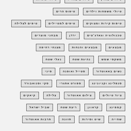
טיולי משפחות וילדים
טיפוס הרים
טיפוס קירות ומצוקים
טיפים למטיילים
טיפים לצלילה
טכנולוגיה וגאדג'טים
ירדן
מבחני מוצרים
מבצעים
מבצעים והנחות
מצנחי רחיפה
משקפי שמש
נהיגת שטח
נעלי שטח
נשים באאוטדור
סטייל ואופנה
סיני
סנפלינג וקניונינג
ספורט אתגרי
סקי וסנואבורד
ציוד טיולים
צילום אאוטדור
צלילה
קיאקים
קמפינג
קראוון
ריצת שטח
שביל ישראל
שחייה
שיט וסירות
תזונה
תרבות אאוטדור