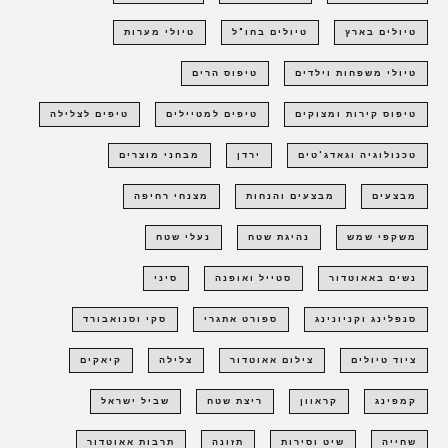
טיולים בארץ
טיולים בחו"ל
טיולי מערות
טיולי משפחות וילדים
טיפוס הרים
טיפוס קירות ומצוקים
טיפים למטיילים
טיפים לצלילה
טכנולוגיה וגאדג'טים
ירדן
מבחני מוצרים
מבצעים
מבצעים והנחות
מצנחי רחיפה
משקפי שמש
נהיגת שטח
נעלי שטח
נשים באאוטדור
סטייל ואופנה
סיני
סנפלינג וקניונינג
ספורט אתגרי
סקי וסנואבורד
ציוד טיולים
צילום אאוטדור
צלילה
קיאקים
קמפינג
קראוון
ריצת שטח
שביל ישראל
שחייה
שיט וסירות
תזונה
תרבות אאוטדור