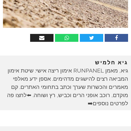
גיא חלמיש
גיא, מאמן RUNPANEL אימון ריצה אישי: שיטת אימון
המביאה רצים להישגים מדהימים. אספן ידע מאלפי
מאמרים והכשרות שערך וכתב בתחומי האתרים. קם
מוקדם, רוכב אופני הרים וכביש, רץ ושוחה. ⬅️לחצו פה
לפרטים נוספים➡️