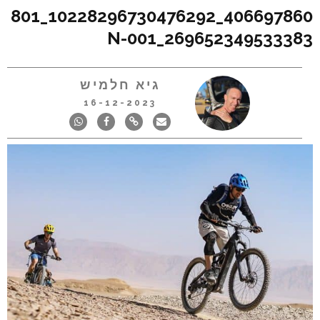
406697860_10228296730476292_801
269652349533383_N-001
גיא חלמיש
16-12-2023