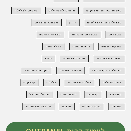
טיפוס קירות ומצוקים
טיפים למטיילים
טיפים לצלילה
טכנולוגיה וגאדג'טים
ירדן
מבחני מוצרים
מבצעים
מבצעים והנחות
מצנחי רחיפה
משקפי שמש
נהיגת שטח
נעלי שטח
נשים באאוטדור
סטייל ואופנה
סיני
סנפלינג וקניונינג
ספורט אתגרי
סקי וסנואבורד
ציוד טיולים
צילום אאוטדור
צלילה
קיאקים
קמפינג
קראוון
ריצת שטח
שביל ישראל
שחייה
שיט וסירות
תזונה
תרבות אאוטדור