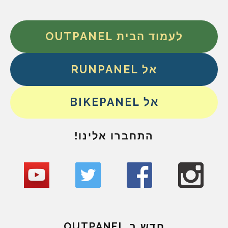
לעמוד הבית OUTPANEL
אל RUNPANEL
אל BIKEPANEL
התחברו אלינו!
חדש ב OUTPANEL