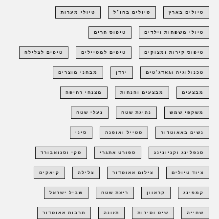
טיולים בארץ
טיולים בחו"ל
טיולי מערות
טיולי משפחות וילדים
טיפוס הרים
טיפוס קירות ומצוקים
טיפים למטיילים
טיפים לצלילה
טכנולוגיה וגאדג'טים
ירדן
מבחני מוצרים
מבצעים
מבצעים והנחות
מצנחי רחיפה
משקפי שמש
נהיגת שטח
נעלי שטח
נשים באאוטדור
סטייל ואופנה
סיני
סנפלינג וקניונינג
ספורט אתגרי
סקי וסנואבורד
ציוד טיולים
צילום אאוטדור
צלילה
קיאקים
קמפינג
קראוון
ריצת שטח
שביל ישראל
שחייה
שיט וסירות
תזונה
תרבות אאוטדור