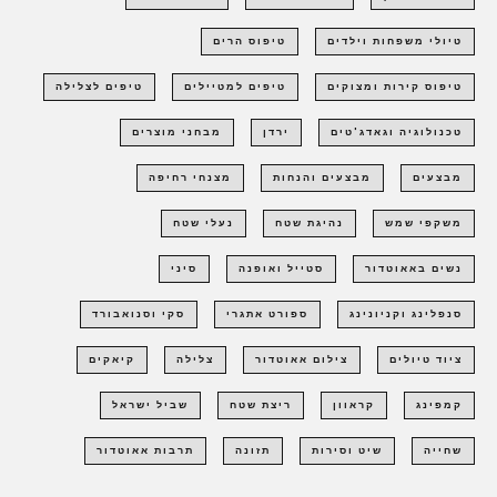
טיולי משפחות וילדים
טיפוס הרים
טיפוס קירות ומצוקים
טיפים למטיילים
טיפים לצלילה
טכנולוגיה וגאדג'טים
ירדן
מבחני מוצרים
מבצעים
מבצעים והנחות
מצנחי רחיפה
משקפי שמש
נהיגת שטח
נעלי שטח
נשים באאוטדור
סטייל ואופנה
סיני
סנפלינג וקניונינג
ספורט אתגרי
סקי וסנואבורד
ציוד טיולים
צילום אאוטדור
צלילה
קיאקים
קמפינג
קראוון
ריצת שטח
שביל ישראל
שחייה
שיט וסירות
תזונה
תרבות אאוטדור