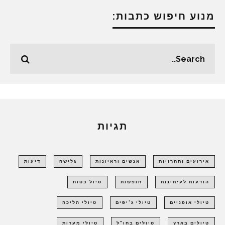
מנוע חיפוש כתבות:
תגיות
אירועים ותחרויות
אנשים וראיונות
גלישה
דיעות
הודעות לעיתונות
חופשות
טיול בטוח
טיולי אופניים
טיולי ג'יפים
טיולי הליכה
טיולים בארץ
טיולים בחו"ל
טיולי מערות