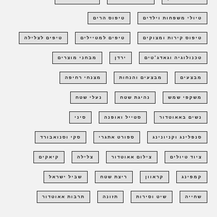
טיולי משפחות וילדים
טיפוס הרים
טיפוס קירות ומצוקים
טיפים למטיילים
טיפים לצלילה
טכנולוגיה וגאדג'טים
ירדן
מבחני מוצרים
מבצעים
מבצעים והנחות
מצנחי רחיפה
משקפי שמש
נהיגת שטח
נעלי שטח
נשים באאוטדור
סטייל ואופנה
סיני
סנפלינג וקניונינג
ספורט אתגרי
סקי וסנואבורד
ציוד טיולים
צילום אאוטדור
צלילה
קיאקים
קמפינג
קראוון
ריצת שטח
שביל ישראל
שחייה
שיט וסירות
תזונה
תרבות אאוטדור