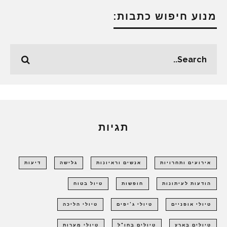
מנוע חיפוש כתבות:
תגיות
אירועים ותחרויות
אנשים וראיונות
גלישה
דיעות
הודעות לעיתונות
חופשות
טיול בטוח
טיולי אופניים
טיולי ג'יפים
טיולי הליכה
טיולים בארץ
טיולים בחו"ל
טיולי מערות