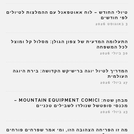
טיולי החודש – לוח אאוטפאנל עם ההמלצות לטיולים
לפי חודשים
3 באוגוסט 2026
התעלומה המדעית של צפון הגולן: מסלול קל ומוצל
לכל המשפחה
30 ביולי 2026
המדריך לטיול יוגה ברישיקש הקדושה: בירת היוגה
העולמית
27 ביולי 2026
מבחן שטח: MOUNTAIN EQUIPMENT COMICI –
מכנסי סופטשל שנולדו לשבילים טכניים
23 ביולי 2026
מה זו הפריחה הצהובה הזו, ומי אמר שפרחים פורחים