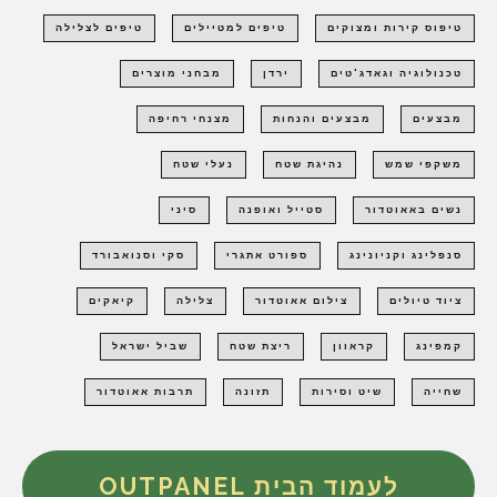
טיפוס קירות ומצוקים
טיפים למטיילים
טיפים לצלילה
טכנולוגיה וגאדג'טים
ירדן
מבחני מוצרים
מבצעים
מבצעים והנחות
מצנחי רחיפה
משקפי שמש
נהיגת שטח
נעלי שטח
נשים באאוטדור
סטייל ואופנה
סיני
סנפלינג וקניונינג
ספורט אתגרי
סקי וסנואבורד
ציוד טיולים
צילום אאוטדור
צלילה
קיאקים
קמפינג
קראוון
ריצת שטח
שביל ישראל
שחייה
שיט וסירות
תזונה
תרבות אאוטדור
לעמוד הבית OUTPANEL