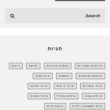
תגיות
אירועים ותחרויות
אנשים וראיונות
גלישה
דיעות
הודעות לעיתונות
חופשות
טיול בטוח
טיולי אופניים
טיולי ג'יפים
טיולי הליכה
טיולים בארץ
טיולים בחו"ל
טיולי מערות
טיולי משפחות וילדים
טיפוס הרים