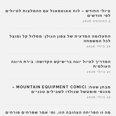
טיולי החודש – לוח אאוטפאנל עם ההמלצות לטיולים
לפי חודשים
3 באוגוסט 2026
התעלומה המדעית של צפון הגולן: מסלול קל ומוצל
לכל המשפחה
30 ביולי 2026
המדריך לטיול יוגה ברישיקש הקדושה: בירת היוגה
העולמית
27 ביולי 2026
מבחן שטח: MOUNTAIN EQUIPMENT COMICI –
מכנסי סופטשל שנולדו לשבילים טכניים
23 ביולי 2026
מה זו הפריחה הצהובה הזו, ומי אמר שפרחים פורחים