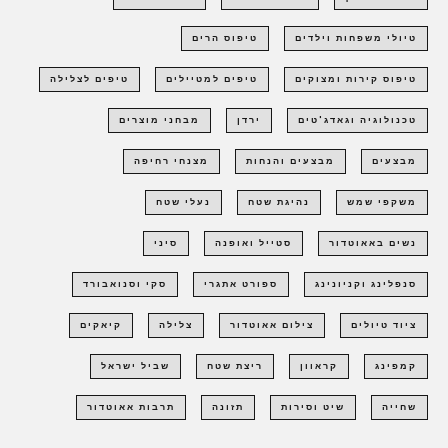
טיולי משפחות וילדים
טיפוס הרים
טיפוס קירות ומצוקים
טיפים למטיילים
טיפים לצלילה
טכנולוגיה וגאדג'טים
ירדן
מבחני מוצרים
מבצעים
מבצעים והנחות
מצנחי רחיפה
משקפי שמש
נהיגת שטח
נעלי שטח
נשים באאוטדור
סטייל ואופנה
סיני
סנפלינג וקניונינג
ספורט אתגרי
סקי וסנואבורד
ציוד טיולים
צילום אאוטדור
צלילה
קיאקים
קמפינג
קראוון
ריצת שטח
שביל ישראל
שחייה
שיט וסירות
תזונה
תרבות אאוטדור