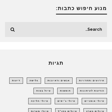
מנוע חיפוש כתבות:
תגיות
אירועים ותחרויות
אנשים וראיונות
גלישה
דיעות
הודעות לעיתונות
חופשות
טיול בטוח
טיולי אופניים
טיולי ג'יפים
טיולי הליכה
טיולים בארץ
טיולים בחו"ל
טיולי מערות