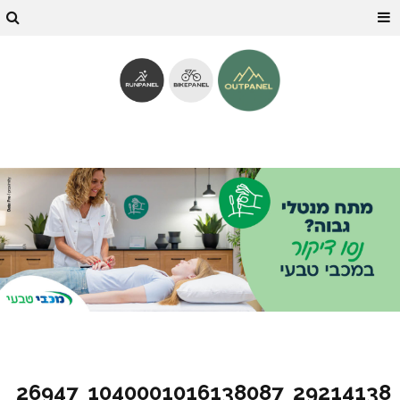
29214138_1040001016138087_26947