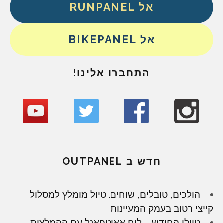
אל RUNPANEL
אל BIKEPANEL
התחברו אלינו!
חדש ב OUTPANEL
הולכים, טובלים, שוחים. טיול מומלץ למסלול
קייצי רטוב בעמק המעיינות
טיולי החודש – לוח אאוטפאנל עם ההמלצות