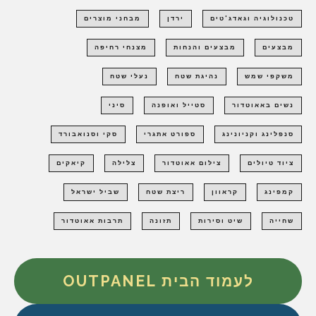
טכנולוגיה וגאדג'טים
ירדן
מבחני מוצרים
מבצעים
מבצעים והנחות
מצנחי רחיפה
משקפי שמש
נהיגת שטח
נעלי שטח
נשים באאוטדור
סטייל ואופנה
סיני
סנפלינג וקניונינג
ספורט אתגרי
סקי וסנואבורד
ציוד טיולים
צילום אאוטדור
צלילה
קיאקים
קמפינג
קראוון
ריצת שטח
שביל ישראל
שחייה
שיט וסירות
תזונה
תרבות אאוטדור
לעמוד הבית OUTPANEL