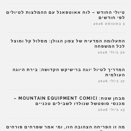
טיולי החודש – לוח אאוטפאנל עם ההמלצות לטיולים
לפי חודשים
3 באוגוסט 2026
התעלומה המדעית של צפון הגולן: מסלול קל ומוצל
לכל המשפחה
30 ביולי 2026
המדריך לטיול יוגה ברישיקש הקדושה: בירת היוגה
העולמית
27 ביולי 2026
מבחן שטח: MOUNTAIN EQUIPMENT COMICI –
מכנסי סופטשל שנולדו לשבילים טכניים
23 ביולי 2026
מה זו הפריחה הצהובה הזו, ומי אמר שפרחים פורחים