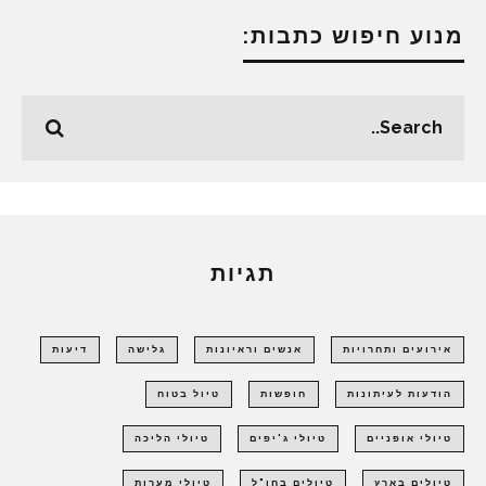
מנוע חיפוש כתבות:
תגיות
אירועים ותחרויות
אנשים וראיונות
גלישה
דיעות
הודעות לעיתונות
חופשות
טיול בטוח
טיולי אופניים
טיולי ג'יפים
טיולי הליכה
טיולים בארץ
טיולים בחו"ל
טיולי מערות