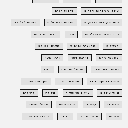
טיולי משפחות וילדים
טיפוס הרים
טיפוס קירות ומצוקים
טיפים למטיילים
טיפים לצלילה
טכנולוגיה וגאדג'טים
ירדן
מבחני מוצרים
מבצעים
מבצעים והנחות
מצנחי רחיפה
משקפי שמש
נהיגת שטח
נעלי שטח
נשים באאוטדור
סטייל ואופנה
סיני
סנפלינג וקניונינג
ספורט אתגרי
סקי וסנואבורד
ציוד טיולים
צילום אאוטדור
צלילה
קיאקים
קמפינג
קראוון
ריצת שטח
שביל ישראל
שחייה
שיט וסירות
תזונה
תרבות אאוטדור