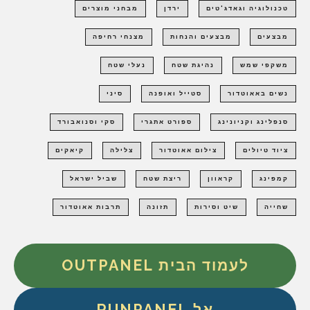
טכנולוגיה וגאדג'טים
ירדן
מבחני מוצרים
מבצעים
מבצעים והנחות
מצנחי רחיפה
משקפי שמש
נהיגת שטח
נעלי שטח
נשים באאוטדור
סטייל ואופנה
סיני
סנפלינג וקניונינג
ספורט אתגרי
סקי וסנואבורד
ציוד טיולים
צילום אאוטדור
צלילה
קיאקים
קמפינג
קראוון
ריצת שטח
שביל ישראל
שחייה
שיט וסירות
תזונה
תרבות אאוטדור
לעמוד הבית OUTPANEL
אל RUNPANEL