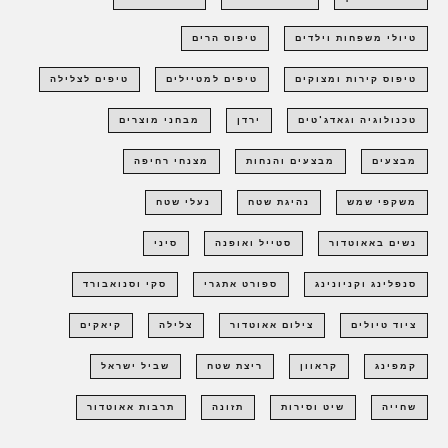
טיולי משפחות וילדים
טיפוס הרים
טיפוס קירות ומצוקים
טיפים למטיילים
טיפים לצלילה
טכנולוגיה וגאדג'טים
ירדן
מבחני מוצרים
מבצעים
מבצעים והנחות
מצנחי רחיפה
משקפי שמש
נהיגת שטח
נעלי שטח
נשים באאוטדור
סטייל ואופנה
סיני
סנפלינג וקניונינג
ספורט אתגרי
סקי וסנואבורד
ציוד טיולים
צילום אאוטדור
צלילה
קיאקים
קמפינג
קראוון
ריצת שטח
שביל ישראל
שחייה
שיט וסירות
תזונה
תרבות אאוטדור