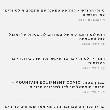
טיולי החודש – לוח אאוטפאנל עם ההמלצות לטיולים
לפי חודשים
3 באוגוסט 2026
התעלומה המדעית של צפון הגולן: מסלול קל ומוצל
לכל המשפחה
30 ביולי 2026
המדריך לטיול יוגה ברישיקש הקדושה: בירת היוגה
העולמית
27 ביולי 2026
מבחן שטח: MOUNTAIN EQUIPMENT COMICI –
מכנסי סופטשל שנולדו לשבילים טכניים
23 ביולי 2026
מה זו הפריחה הצהובה הזו, ומי אמר שפרחים פורחים