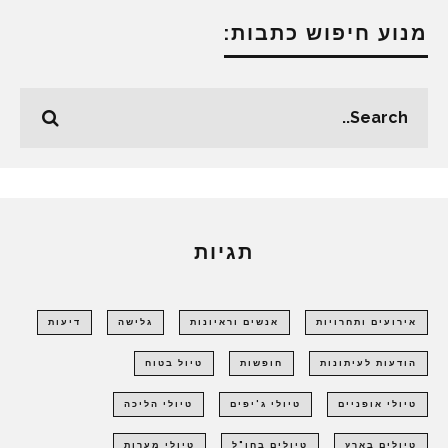
מנוע חיפוש כתבות:
תגיות
אירועים ותחרויות
אנשים וראיונות
גלישה
דיעות
הודעות לעיתונות
חופשות
טיול בטוח
טיולי אופניים
טיולי ג'יפים
טיולי הליכה
טיולים בארץ
טיולים בחו"ל
טיולי מערות