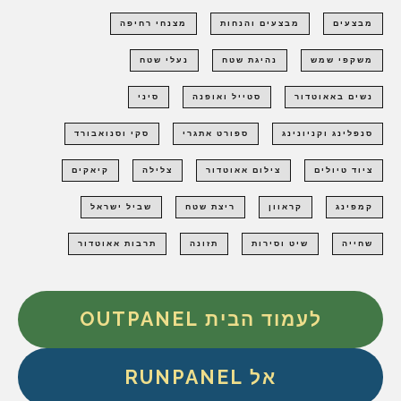
מבצעים
מבצעים והנחות
מצנחי רחיפה
משקפי שמש
נהיגת שטח
נעלי שטח
נשים באאוטדור
סטייל ואופנה
סיני
סנפלינג וקניונינג
ספורט אתגרי
סקי וסנואבורד
ציוד טיולים
צילום אאוטדור
צלילה
קיאקים
קמפינג
קראוון
ריצת שטח
שביל ישראל
שחייה
שיט וסירות
תזונה
תרבות אאוטדור
לעמוד הבית OUTPANEL
אל RUNPANEL