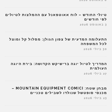
6 באוגוסט 2026
טיולי החודש – לוח אאוטפאנל עם ההמלצות לטיולים
לפי חודשים
3 באוגוסט 2026
התעלומה המדעית של צפון הגולן: מסלול קל ומוצל
לכל המשפחה
30 ביולי 2026
המדריך לטיול יוגה ברישיקש הקדושה: בירת היוגה
העולמית
27 ביולי 2026
מבחן שטח: MOUNTAIN EQUIPMENT COMICI –
מכנסי סופטשל שנולדו לשבילים טכניים
23 ביולי 2026