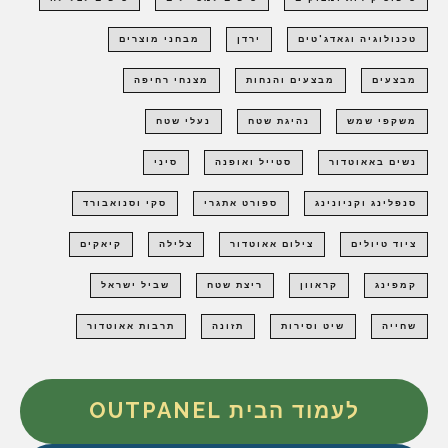
טכנולוגיה וגאדג'טים
ירדן
מבחני מוצרים
מבצעים
מבצעים והנחות
מצנחי רחיפה
משקפי שמש
נהיגת שטח
נעלי שטח
נשים באאוטדור
סטייל ואופנה
סיני
סנפלינג וקניונינג
ספורט אתגרי
סקי וסנואבורד
ציוד טיולים
צילום אאוטדור
צלילה
קיאקים
קמפינג
קראוון
ריצת שטח
שביל ישראל
שחייה
שיט וסירות
תזונה
תרבות אאוטדור
לעמוד הבית OUTPANEL